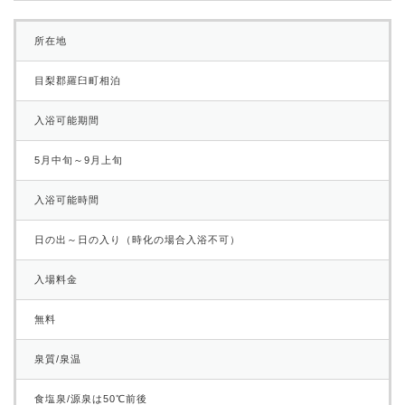
所在地
目梨郡羅臼町相泊
入浴可能期間
5月中旬～9月上旬
入浴可能時間
日の出～日の入り（時化の場合入浴不可）
入場料金
無料
泉質/泉温
食塩泉/源泉は50℃前後