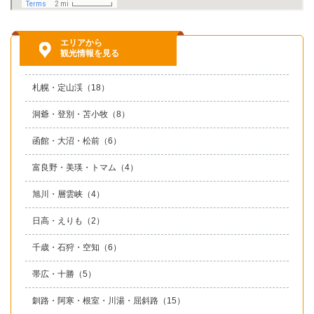
エリアから
観光情報を見る
札幌・定山渓
（18）
洞爺・登別・苫小牧
（8）
函館・大沼・松前
（6）
富良野・美瑛・トマム
（4）
旭川・層雲峡
（4）
日高・えりも
（2）
千歳・石狩・空知
（6）
帯広・十勝
（5）
釧路・阿寒・根室・川湯・屈斜路
（15）