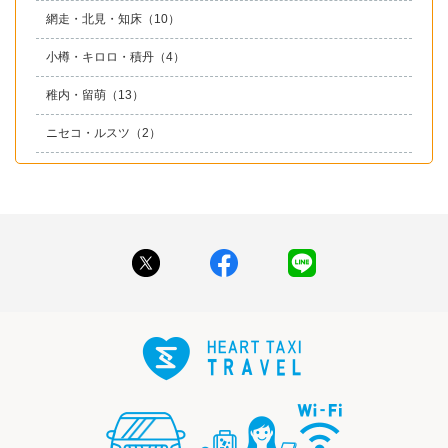
網走・北見・知床
（10）
小樽・キロロ・積丹
（4）
稚内・留萌
（13）
ニセコ・ルスツ
（2）