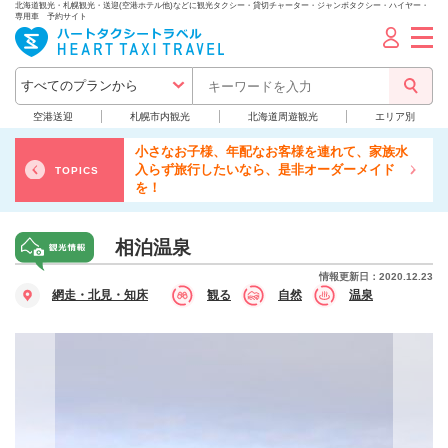
北海道観光・札幌観光・送迎(空港ホテル他)などに観光タクシー・貸切チャーター・ジャンボタクシー・ハイヤー・
専用車 予約サイト
空港送迎
札幌市内観光
北海道周遊観光
エリア別
小さなお子様、年配なお客様を連れて、家族水
入らず旅行したいなら、是非オーダーメイド
TOPICS
を！
相泊温泉
情報更新日：2020.12.23
網走・北見・知床
観る
自然
温泉