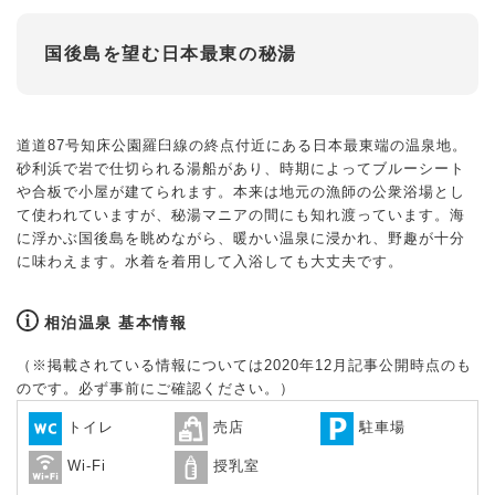
国後島を望む日本最東の秘湯
道道87号知床公園羅臼線の終点付近にある日本最東端の温泉地。
砂利浜で岩で仕切られる湯船があり、時期によってブルーシート
や合板で小屋が建てられます。本来は地元の漁師の公衆浴場とし
て使われていますが、秘湯マニアの間にも知れ渡っています。海
に浮かぶ国後島を眺めながら、暖かい温泉に浸かれ、野趣が十分
に味わえます。水着を着用して入浴しても大丈夫です。
相泊温泉 基本情報
（※掲載されている情報については2020年12月記事公開時点のも
のです。必ず事前にご確認ください。）
トイレ
売店
駐車場
Wi-Fi
授乳室