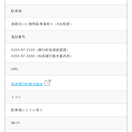
駐車場
道路沿いに無料駐車場有り（6台程度）
電話番号
0153-87-2126（羅臼町役場産業課）
0153-87-3330（知床羅臼観光案内所）
URL
知床羅臼町観光協会
トイレ
駐車場にトイレ有り
Wi-Fi