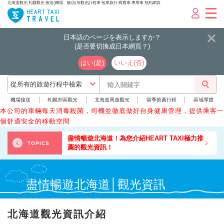
北海道觀光‧札幌觀光‧接送(機場、飯店)等觀光計程車‧包車旅行‧商務車‧專用車 預約網頁
日本語のページを表示しますか？
(是否要切換成日本網頁？)
はい(是)
いいえ(否)
機場接送
札幌市區觀光
北海道周遊觀光
當季推薦行程
區域導覽
本公司的車輛每天消毒殺菌，司機並徹底做好自身健康管理，提供乘客一
個舒適安全的移動空間
北海道！為您介紹HEART TAXI極力推
”與親朋好友
TOPICS
光資訊！
盡情暢遊北海道│觀光資訊
北海道觀光資訊介紹