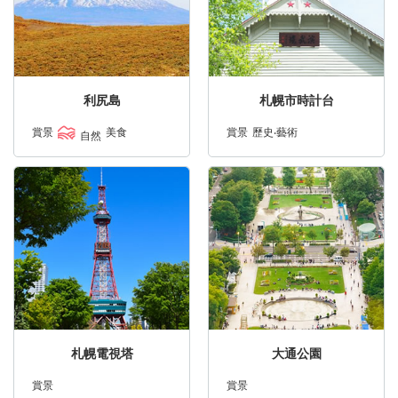
利尻島
札幌市時計台
賞景
美食
賞景
歷史‧藝術
自然
札幌電視塔
大通公園
賞景
賞景