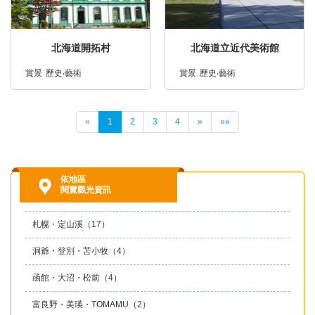
北海道開拓村
北海道立近代美術館
賞景
歷史‧藝術
賞景
歷史‧藝術
«
1
2
3
4
»
»»
依地區
閱覽觀光資訊
札幌・定山溪
（17）
洞爺・登別・苫小牧
（4）
函館・大沼・松前
（4）
富良野・美瑛・TOMAMU
（2）