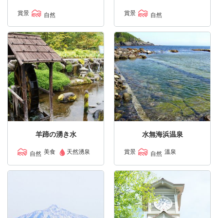
賞景
賞景
自然
自然
羊蹄の湧き水
水無海浜温泉
美食
賞景
溫泉
天然湧泉
自然
自然