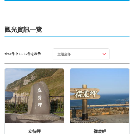
觀光資訊一覽
全44件中 1～12件を表示
主題全部
立待岬
襟裳岬