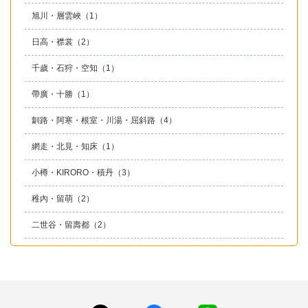
旭川・層雲峽
（1）
日高・襟裳
（2）
千歲・石狩・空知
（1）
帶廣・十勝
（1）
釧路・阿寒・根室・川湯・屈斜路
（4）
網走・北見・知床
（1）
小樽・KIRORO・積丹
（3）
稚內・留萌
（2）
二世谷・留壽都
（2）