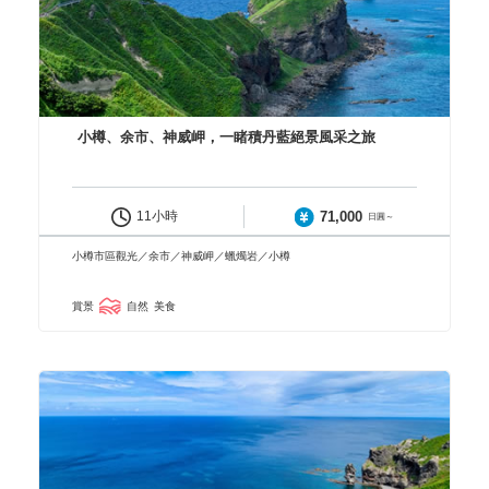
小樽、余市、神威岬，一睹積丹藍絕景風采之旅
71,000
11小時
日圓～
小樽市區觀光／余市／神威岬／蠟燭岩／小樽
賞景
自然
美食