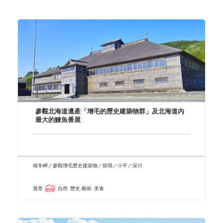
參觀北海道遺產「增毛的歷史建築物群」及北海道內
最大的鰊魚番屋
雄冬岬／參觀增毛歷史建築物／留萌／小平／深川
賞景
自然
歷史‧藝術
美食