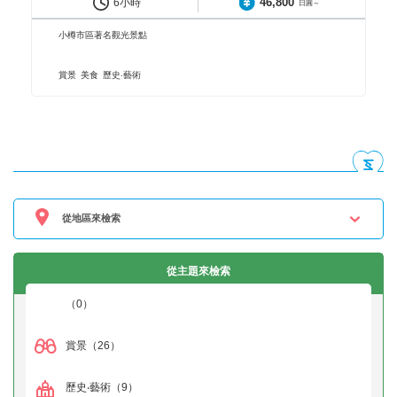
46,800
6小時
日圓～
小樽市區著名觀光景點
賞景
美食
歷史‧藝術
從地區來檢索
從主題來檢索
（0）
賞景
（26）
歷史‧藝術
（9）