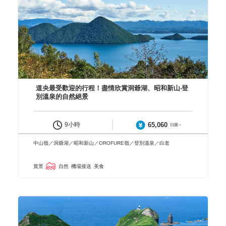
道央最受歡迎的行程！盡情欣賞洞爺湖、昭和新山‧登
別溫泉的自然絕景
65,060
9小時
日圓～
中山嶺／洞爺湖／昭和新山／OROFURE嶺／登別溫泉／白老
賞景
自然
機場接送
美食