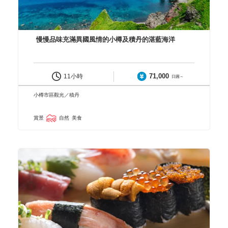
慢慢品味充滿異國風情的小樽及積丹的湛藍海洋
71,000
11小時
日圓～
小樽市區觀光／積丹
賞景
自然
美食