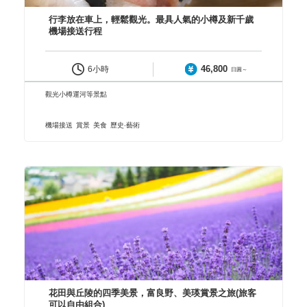
行李放在車上，輕鬆觀光。最具人氣的小樽及新千歲
機場接送行程
46,800
6小時
日圓～
觀光小樽運河等景點
機場接送
賞景
美食
歷史‧藝術
花田與丘陵的四季美景，富良野、美瑛賞景之旅(旅客
可以自由組合)