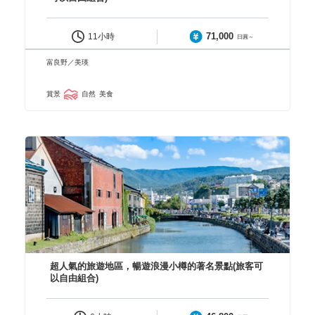
71,000
11小時
日圓～
富良野／美瑛
賞景
自然
美食
超人氣的旅遊地區，暢遊浪漫小樽的著名景點(旅客可
以自由組合)