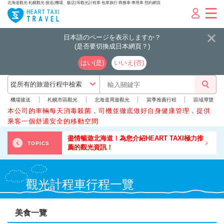
北海道觀光‧札幌觀光‧接送(機場、飯店)等觀光計程車‧包車旅行‧商務車‧專用車 預約網頁
日本語のページを表示しますか？
(是否要切換成日本網頁？)
はい(是)
いいえ(否)
機場接送
札幌市區觀光
北海道周遊觀光
當季推薦行程
區域導覽
本公司的車輛每天消毒殺菌，司機並徹底做好自身健康管理，提供
乘客一個舒適安全的移動空間
ART TAXI極力推
”與親朋好友”暢遊北海道★客製
TOPICS
觀光計程車行程一覽
美食一覽