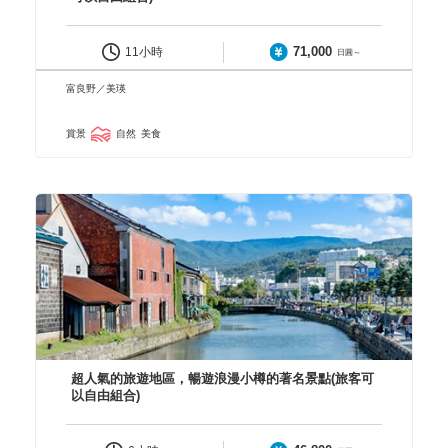
71,000
11小時
日圓～
富良野／美瑛
賞景
自然
美食
超人氣的旅遊地區，暢遊浪漫小樽的著名景點(旅客可
以自由組合)