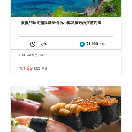
慢慢品味充滿異國風情的小樽及積丹的湛藍海洋
71,000
11小時
日圓～
小樽市區觀光／積丹
賞景
自然
美食