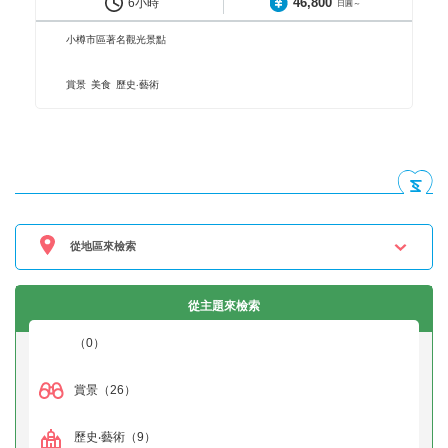
46,800
6小時
日圓～
小樽市區著名觀光景點
賞景
美食
歷史‧藝術
從地區來檢索
從主題來檢索
（0）
賞景
（26）
歷史‧藝術
（9）