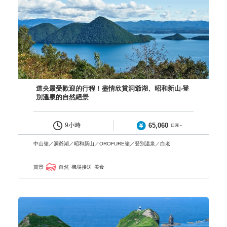
道央最受歡迎的行程！盡情欣賞洞爺湖、昭和新山‧登
別溫泉的自然絕景
65,060
9小時
日圓～
中山嶺／洞爺湖／昭和新山／OROFURE嶺／登別溫泉／白老
賞景
自然
機場接送
美食