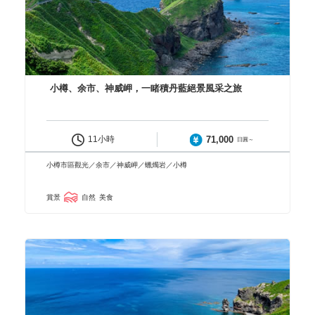
小樽、余市、神威岬，一睹積丹藍絕景風采之旅
71,000
11小時
日圓～
小樽市區觀光／余市／神威岬／蠟燭岩／小樽
賞景
自然
美食