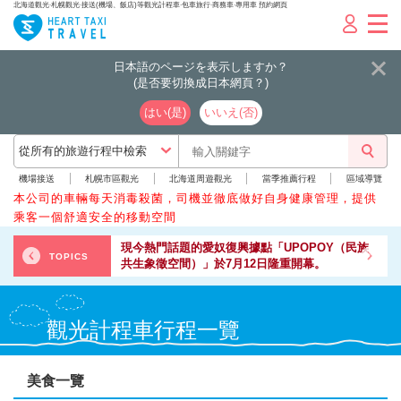
北海道觀光‧札幌觀光‧接送(機場、飯店)等觀光計程車‧包車旅行‧商務車‧專用車 預約網頁
日本語のページを表示しますか？
(是否要切換成日本網頁？)
はい(是)
いいえ(否)
機場接送
札幌市區觀光
北海道周遊觀光
當季推薦行程
區域導覽
本公司的車輛每天消毒殺菌，司機並徹底做好自身健康管理，提供
乘客一個舒適安全的移動空間
現今熱門話題的愛奴復興據點「UPOPOY（民族
TOPICS
共生象徵空間）」於7月12日隆重開幕。
觀光計程車行程一覽
美食一覽