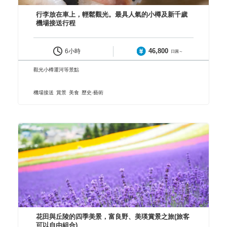
行李放在車上，輕鬆觀光。最具人氣的小樽及新千歲
機場接送行程
46,800
6小時
日圓～
觀光小樽運河等景點
機場接送
賞景
美食
歷史‧藝術
花田與丘陵的四季美景，富良野、美瑛賞景之旅(旅客
可以自由組合)