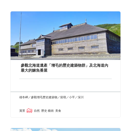
參觀北海道遺產「增毛的歷史建築物群」及北海道內
最大的鰊魚番屋
雄冬岬／參觀增毛歷史建築物／留萌／小平／深川
賞景
自然
歷史‧藝術
美食